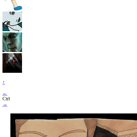
↑
←
Ctrl
→