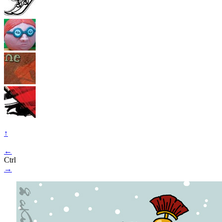
↑
←
Ctrl
→