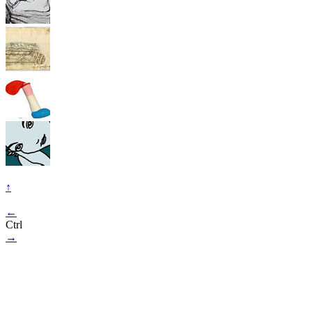
↑
←
Ctrl
→