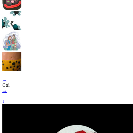
←
Ctrl
→
↓