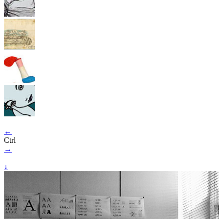
←
Ctrl
→
↓