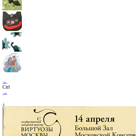
←
Ctrl
→
↓