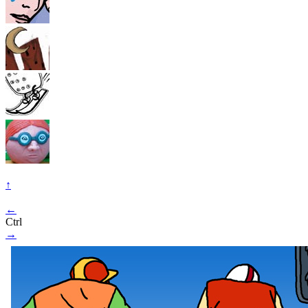
↑
←
Ctrl
→