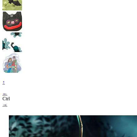
↑
←
Ctrl
→