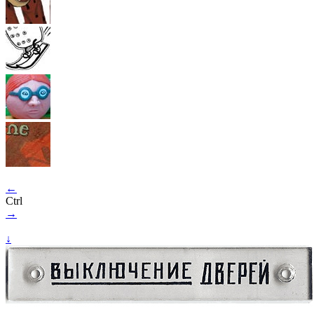
←
Ctrl
→
↓