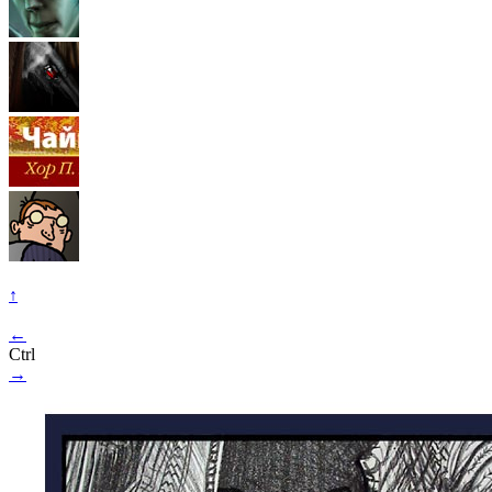
↑
←
Ctrl
→