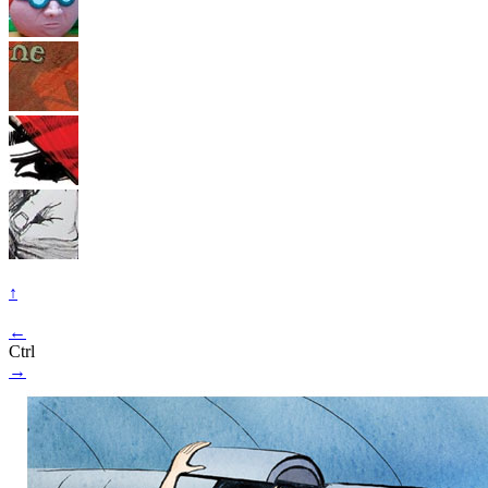
↑
←
Ctrl
→