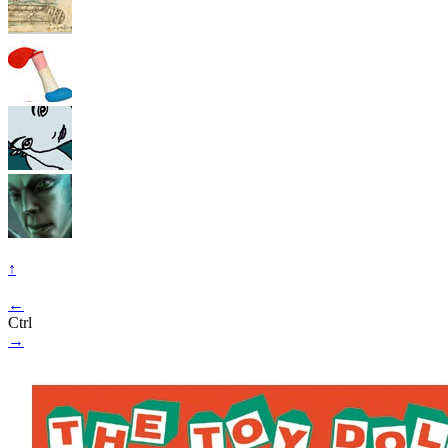
↑
←
Ctrl
→