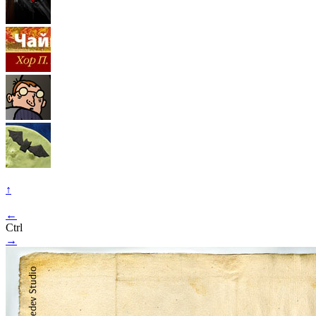
↑
←
Ctrl
→