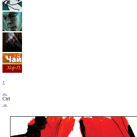
↑
←
Ctrl
→