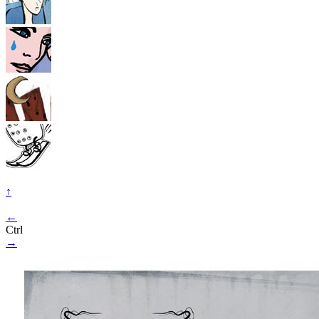
↑
←
Ctrl
→