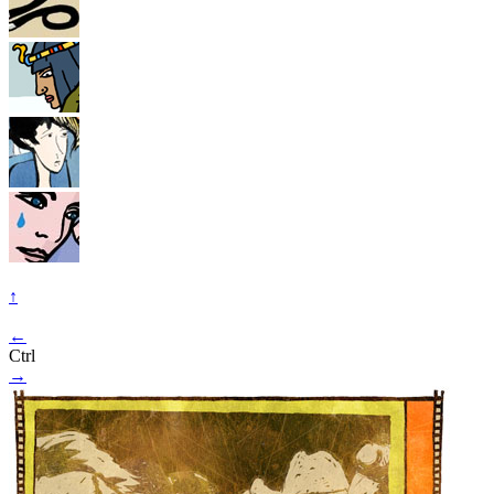
↑
←
Ctrl
→