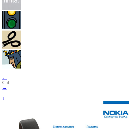
←
Ctrl
→
↓