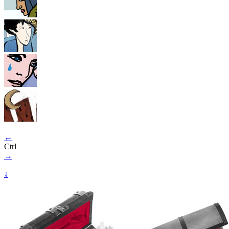
←
Ctrl
→
↓