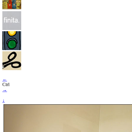
←
Ctrl
→
↓