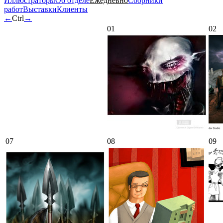
Иллюстраторы
Об отделе
Ежедневно
Сборники
работ
Выставки
Клиенты
←
Ctrl
→
01
02
07
08
09