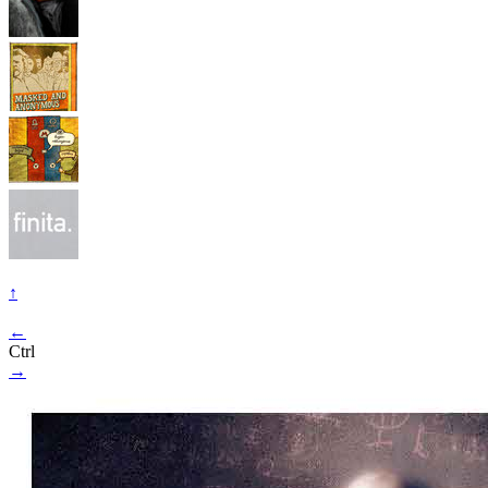
↑
←
Ctrl
→