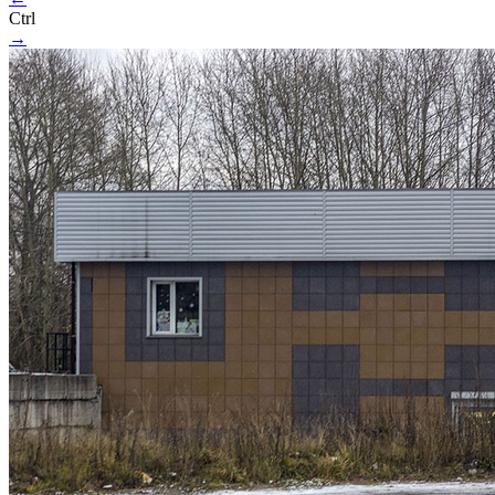
Ctrl
→