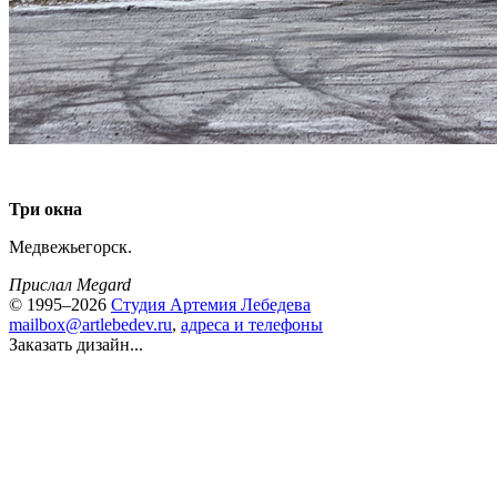
Три окна
Медвежьегорск.
Прислал Megard
© 1995–2026
Студия Артемия Лебедева
mailbox@artlebedev.ru
,
адреса и телефоны
Заказать дизайн...