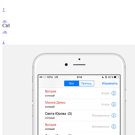
↑
←
Ctrl
→
↓