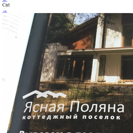
Ctrl
→