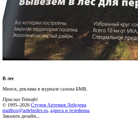
В лес
Минск, реклама в журнале салона БМВ.
Прислал Tsimafei
© 1995–2026
Студия Артемия Лебедева
mailbox@artlebedev.ru
,
адреса и телефоны
Заказать дизайн...