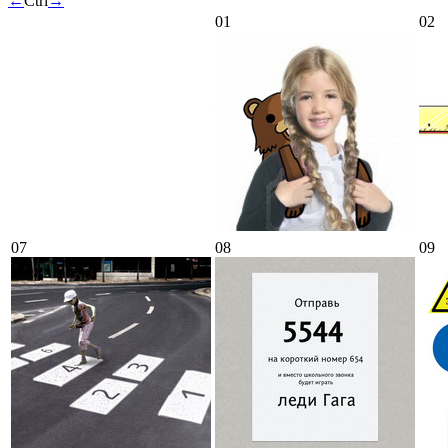
←
Ctrl
→
01
02
07
08
09