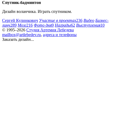
Спутник-бадминтон
Дизайн воланчика. Играть спутником.
Сергей Кулинкович
Участие в проектах
236
Видео
Бизнес-
линч
289
Мозг
216
Фото дня
9
Награды
62
Выступления
10
© 1995–2026
Студия Артемия Лебедева
mailbox@artlebedev.ru
,
адреса и телефоны
Заказать дизайн...