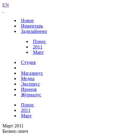
EN
Новое
Инвентарь
Задизайнено
Понос
2011
Март
Студия
Магазинус
Медиа
Экспресс
Иронов
Журналус
Понос
2011
Март
Март 2011
Бизнес-линч