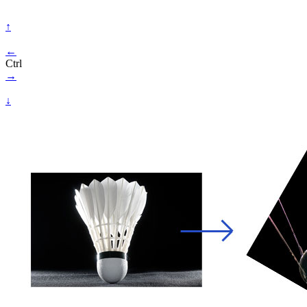
↑
←
Ctrl
→
↓