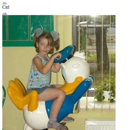
←
Ctrl
→