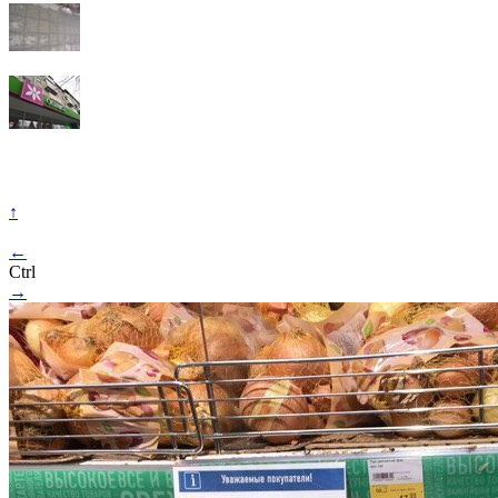
↑
←
Ctrl
→