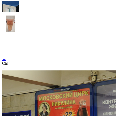
↑
←
Ctrl
→