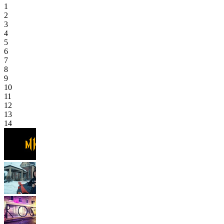
1
2
3
4
5
6
7
8
9
10
11
12
13
14