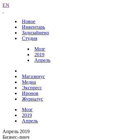
EN
Новое
Инвентарь
Задизайнено
Студия
Мозг
2019
Апрель
Магазинус
Медиа
Экспресс
Иронов
Журналус
Мозг
2019
Апрель
Апрель 2019
Бизнес-линч