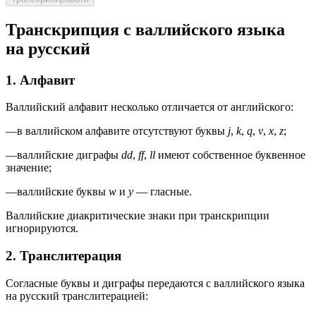
Транскрипция с валлийского языка
на русский
1. Алфавит
Валлийский алфавит несколько отличается от английского:
—
в валлийском алфавите отсутствуют буквы
j
,
k
,
q
,
v
,
x
,
z
;
—
валлийские диграфы
dd
,
ff
,
ll
имеют собственное буквенное
значение;
—
валлийские буквы
w
и
y
— гласные.
Валлийские диакритические знаки при транскрипции
игнорируются.
2. Транслитерация
Согласные буквы и диграфы передаются с валлийского языка
на русский транслитерацией: