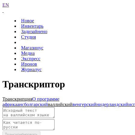
EN
Новое
Инвентарь
Задизайнено
Студия
Магазинус
Медиа
Экспресс
Иронов
Журналус
Транскриптор
Транскрипция
О программе
африкаанс
болгарский
валлийский
венгерский
нидерландский
ис
Транскрибировать