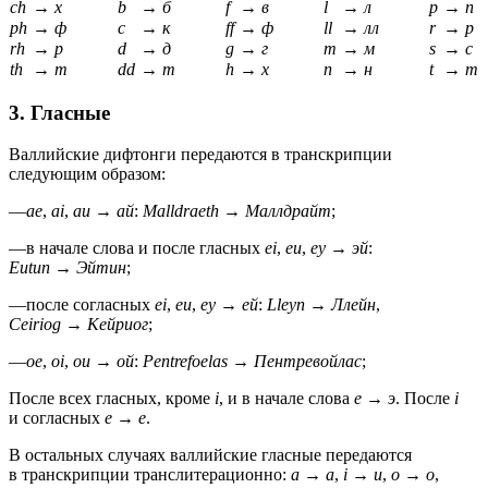
ch
→
х
b
→
б
f
→
в
l
→
л
p
→
п
ph
→
ф
c
→
к
ff
→
ф
ll
→
лл
r
→
р
rh
→
р
d
→
д
g
→
г
m
→
м
s
→
с
th
→
т
dd
→
т
h
→
х
n
→
н
t
→
т
3. Гласные
Валлийские дифтонги передаются в транскрипции
следующим образом:
—
ae
,
ai
,
au
→
ай
:
Malldraeth
→
Маллдрайт
;
—
в начале слова и после гласных
ei
,
eu
,
ey
→
эй
:
Eutun
→
Эйтин
;
—
после согласных
ei
,
eu
,
ey
→
ей
:
Lleyn
→
Ллейн
,
Ceiriog
→
Кейриог
;
—
oe
,
oi
,
ou
→
ой
:
Pentrefoelas
→
Пентревойлас
;
После всех гласных, кроме
i
, и в начале слова
e
→
э
. После
i
и согласных
e
→
е
.
В остальных случаях валлийские гласные передаются
в транскрипции транслитерационно:
a
→
а
,
i
→
и
,
o
→
о
,