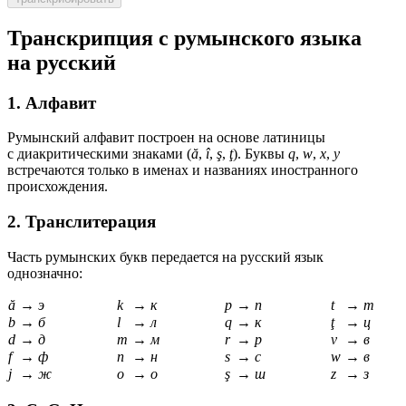
Транскрипция с румынского языка
на русский
1. Алфавит
Румынский алфавит построен на основе латиницы
с диакритическими знаками (
ă
,
î
,
ş
,
ţ
). Буквы
q
,
w
,
x
,
y
встречаются только в именах и названиях иностранного
происхождения.
2. Транслитерация
Часть румынских букв передается на русский язык
однозначно:
ă
→
э
k
→
к
p
→
п
t
→
т
b
→
б
l
→
л
q
→
к
ţ
→
ц
d
→
д
m
→
м
r
→
р
v
→
в
f
→
ф
n
→
н
s
→
с
w
→
в
j
→
ж
o
→
о
ş
→
ш
z
→
з