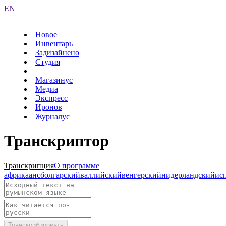
EN
Новое
Инвентарь
Задизайнено
Студия
Магазинус
Медиа
Экспресс
Иронов
Журналус
Транскриптор
Транскрипция
О программе
африкаанс
болгарский
валлийский
венгерский
нидерландский
ис
Транскрибировать