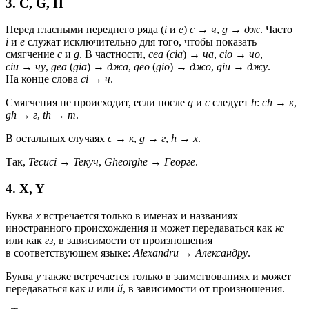
3. C, G, H
Перед гласными переднего ряда (
i
и
e
)
c
→
ч
,
g
→
дж
. Часто
i
и
e
служат исключительно для того, чтобы показать
смягчение
c
и
g
. В частности,
cea
(
cia
) →
ча
,
cio
→
чо
,
ciu
→
чу
,
gea
(
gia
) →
джа
,
geo
(
gio
) →
джо
,
giu
→
джу
.
На конце слова
ci
→
ч
.
Смягчения не происходит, если после
g
и
c
следует
h
:
ch
→
к
,
gh
→
г
,
th
→
т
.
В остальных случаях
c
→
к
,
g
→
г
,
h
→
х
.
Так,
Tecuci
→
Текуч
,
Gheorghe
→
Георге
.
4. X, Y
Буква
x
встречается только в именах и названиях
иностранного происхождения и может передаваться как
кс
или как
гз
, в зависимости от произношения
в соответствующем языке:
Alexandru
→
Александру
.
Буква
y
также встречается только в заимствованиях и может
передаваться как
и
или
й
, в зависимости от произношения.