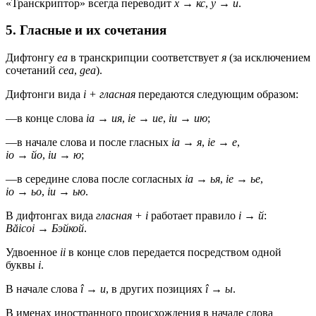
«Транскриптор» всегда переводит
x
→
кс
,
y
→
и
.
5. Гласные и их сочетания
Дифтонгу
ea
в транскрипции соответствует
я
(за исключением
сочетаний
cea
,
gea
).
Дифтонги вида
i + гласная
передаются следующим образом:
—
в конце слова
ia
→
ия
,
ie
→
ие
,
iu
→
ию
;
—
в начале слова и после гласных
ia
→
я
,
ie
→
е
,
io
→
йо
,
iu
→
ю
;
—
в середине слова после согласных
ia
→
ья
,
ie
→
ье
,
io
→
ьо
,
iu
→
ью
.
В дифтонгах вида
гласная + i
работает правило
i
→
й
:
Băicoi
→
Бэйкой
.
Удвоенное
ii
в конце слов передается посредством одной
буквы
i
.
В начале слова
î
→
и
, в других позициях
î
→
ы
.
В именах иностранного происхождения в начале слова