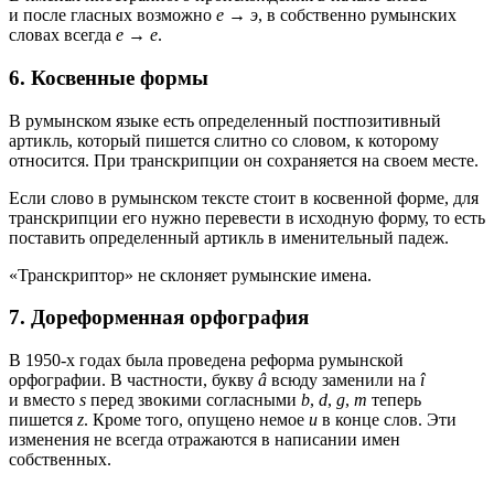
и после гласных возможно
e
→
э
, в собственно румынских
словах всегда
e
→
е
.
6. Косвенные формы
В румынском языке есть определенный постпозитивный
артикль, который пишется слитно со словом, к которому
относится. При транскрипции он сохраняется на своем месте.
Если слово в румынском тексте стоит в косвенной форме, для
транскрипции его нужно перевести в исходную форму, то есть
поставить определенный артикль в именительный падеж.
«Транскриптор» не склоняет румынские имена.
7. Дореформенная орфография
В
1950-х
годах была проведена реформа румынской
орфографии. В частности, букву
â
всюду заменили на
î
и вместо
s
перед звокими согласными
b
,
d
,
g
,
m
теперь
пишется
z
. Кроме того, опущено немое
u
в конце слов. Эти
изменения не всегда отражаются в написании имен
собственных.