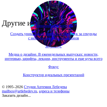
Другие инструменты
Сгенерировать логотип
Создать уникальный логотип и брендбук за секунды
с нейросетью Николай Иронов
Журналус
Медиа о дизайне. В еженедельных выпусках: новости,
интервью, шрифты, лекции, инструменты и еще куча всего
Фокус
Конструктор идеальных презентаций
© 1995–2026
Студия Артемия Лебедева
mailbox@artlebedev.ru
,
адреса и телефоны
Заказать дизайн...