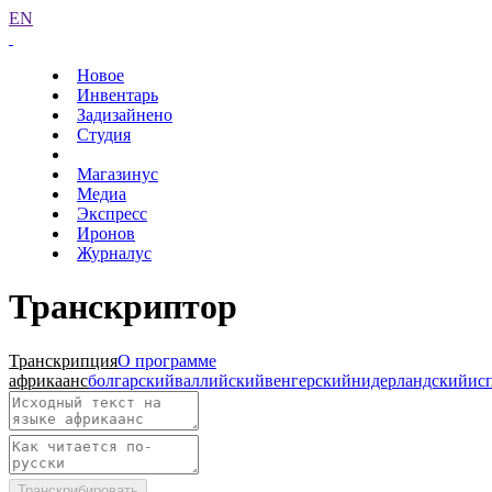
EN
Новое
Инвентарь
Задизайнено
Студия
Магазинус
Медиа
Экспресс
Иронов
Журналус
Транскриптор
Транскрипция
О программе
африкаанс
болгарский
валлийский
венгерский
нидерландский
ис
Транскрибировать