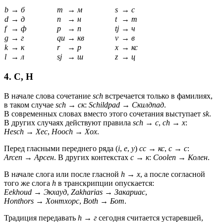
b
→
б
m
→
м
s
→
с
d
→
д
n
→
н
t
→
т
f
→
ф
p
→
п
tj
→
ч
g
→
г
qu
→
кв
v
→
в
k
→
к
r
→
р
x
→
кс
l
→
л
sj
→
ш
z
→
ц
4. C, H
В начале слова сочетание
sch
встречается только в фамилиях,
в таком случае
sch
→
ск
:
Schildpad
→
Скилдпад
.
В современных словах вместо этого сочетания выступает
sk
.
В других случаях действуют правила
sch
→
с
,
ch
→
х
:
Hesch
→
Хес
,
Hooch
→
Хох
.
Перед гласными переднего ряда (
i
,
e
,
y
)
cc
→
кс
,
c
→
с
:
Arcen
→
Арсен
. В других контекстах
c
→
к
:
Coolen
→
Колен
.
В начале слога или после гласной
h
→
х
, а после согласной
того же слога
h
в транскрипции опускается:
Eekhoud
→
Экхауд
,
Zakharias
→
Закариас
,
Honthors
→
Хонтхорс
,
Both
→
Бот
.
Традиция передавать
h
→
г
сегодня считается устаревшей,