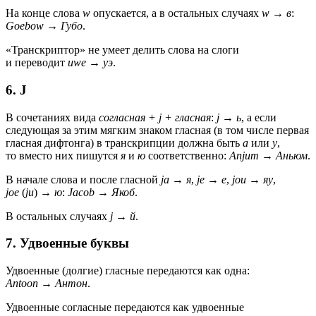
На конце слова
w
опускается, а в остальных случаях
w
→
в
:
Goebow
→
Губо
.
«Транскриптор» не умеет делить слова на слоги
и переводит
uwe
→
уэ
.
6. J
В сочетаниях вида
согласная + j + гласная
:
j
→
ь
, а если
следующая за этим мягким знаком гласная (в том числе первая
гласная дифтонга) в транскрипции должна быть
а
или
у
,
то вместо них пишутся
я
и
ю
соответственно:
Anjum
→
Аньюм
.
В начале слова и после гласной
ja
→
я
,
je
→
е
,
jou
→
яу
,
joe
(
ju
) →
ю
:
Jacob
→
Якоб
.
В остальных случаях
j
→
й
.
7. Удвоенные буквы
Удвоенные (долгие) гласные передаются как одна:
Antoon
→
Антон
.
Удвоенные согласные передаются как удвоенные