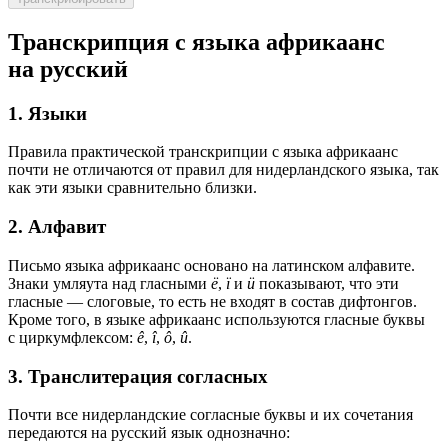
Транскрипция с языка африкаанс
на русский
1. Языки
Правила практической транскрипции с языка африкаанс
почти не отличаются от правил для нидерландского языка, так
как эти языки сравнительно близки.
2. Алфавит
Письмо языка африкаанс основано на латинском алфавите.
Знаки умляута над гласными
ë
,
ï
и
ü
показывают, что эти
гласные — слоговые, то есть не входят в состав дифтонгов.
Кроме того, в языке африкаанс используются гласные буквы
с циркумфлексом:
ê
,
î
,
ô
,
û
.
3. Транслитерация согласных
Почти все нидерландские согласные буквы и их сочетания
передаются на русский язык однозначно: