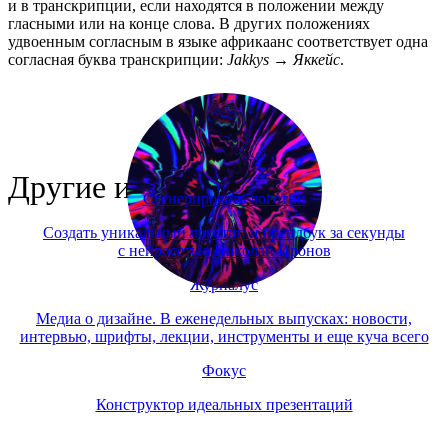
и в транскрипции, если находятся в положении между
гласными или на конце слова. В других положениях
удвоенным согласным в языке африкаанс соответствует одна
согласная буква транскрипции:
Jakkys
→
Яккейс
.
Другие инструменты
Сгенерировать логотип
Создать уникальный логотип и брендбук за секунды
с нейросетью Николай Иронов
Журналус
Медиа о дизайне. В еженедельных выпусках: новости,
интервью, шрифты, лекции, инструменты и еще куча всего
Фокус
Конструктор идеальных презентаций