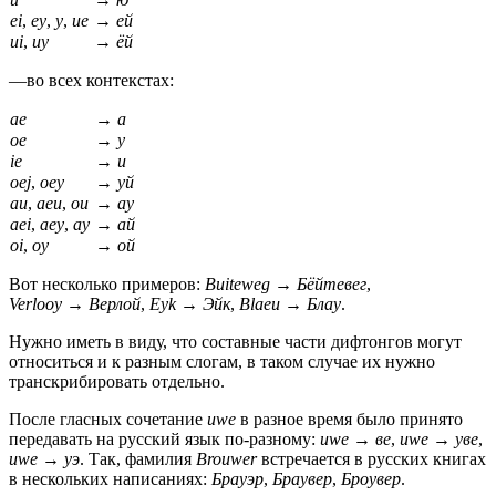
ei
,
ey
,
y
,
ue
→
ей
ui
,
uy
→
ёй
—
во всех контекстах:
ae
→
а
oe
→
у
ie
→
и
oej
,
oey
→
уй
au
,
aeu
,
ou
→
ау
aei
,
aey
,
ay
→
ай
oi
,
oy
→
ой
Вот несколько примеров:
Buiteweg
→
Бёйтевег
,
Verlooy
→
Верлой
,
Eyk
→
Эйк
,
Blaeu
→
Блау
.
Нужно иметь в виду, что составные части дифтонгов могут
относиться и к разным слогам, в таком случае их нужно
транскрибировать отдельно.
После гласных сочетание
uwe
в разное время было принято
передавать на русский язык
по-разному
:
uwe
→
ве
,
uwe
→
уве
,
uwe
→
уэ
. Так, фамилия
Brouwer
встречается в русских книгах
в нескольких написаниях:
Брауэр
,
Браувер
,
Броувер
.