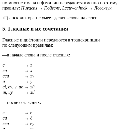
но многие имена и фамилии передаются именно по этому
правилу:
Huygens
→
Гюйгенс
,
Leeuwenhoek
→
Левенгук
.
«Транскриптор» не умеет делить слова на слоги.
5. Гласные и их сочетания
Гласные и дифтонги передаются в транскрипции
по следующим правилам:
—
в начале слова и после гласных:
e
→
э
eu
→
э
eeu
→
эу
u
→
у
ei
,
ey
,
y
,
ue
→
эй
ui
,
uy
→
эй
—
после согласных:
e
→
е
eu
→
ё
eeu
→
еу
u
→
ю