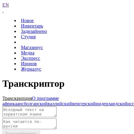
EN
Новое
Инвентарь
Задизайнено
Студия
Магазинус
Медиа
Экспресс
Иронов
Журналус
Транскриптор
Транскрипция
О программе
африкаанс
болгарский
валлийский
венгерский
нидерландский
ис
Транскрибировать