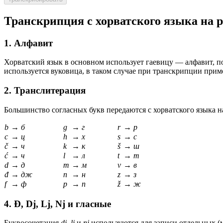
Транскрипция с хорватского языка на 
1. Алфавит
Хорватский язык в основном использует гаевицу — алфавит, п
используется вуковица, в таком случае при транскрипции приме
2. Транслитерация
Большинство согласных букв передаются с хорватского языка н
b
→
б
g
→
г
r
→
р
c
→
ц
h
→
х
s
→
с
č
→
ч
k
→
к
š
→
ш
ć
→
ч
l
→
л
t
→
т
d
→
д
m
→
м
v
→
в
đ
→
дж
n
→
н
z
→
з
f
→
ф
p
→
п
ž
→
ж
4. Đ, Dj, Lj, Nj и гласные
Буквосочетания
dj
,
lj
и
nj
используются для записи отдельных (м