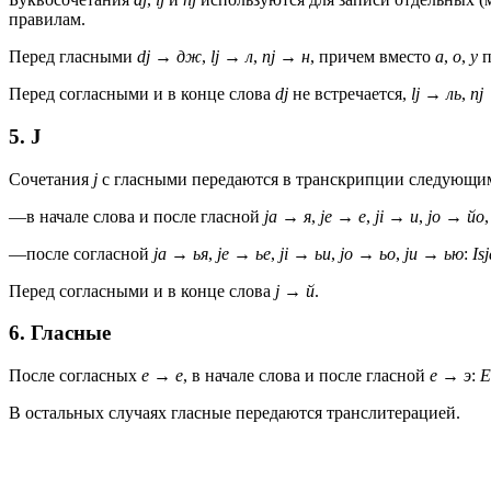
правилам.
Перед гласными
dj
→
дж
,
lj
→
л
,
nj
→
н
, причем вместо
а
,
о
,
у
п
Перед согласными и в конце слова
dj
не встречается,
lj
→
ль
,
nj
5. J
Сочетания
ј
с гласными передаются в транскрипции следующим
—
в начале слова и после гласной
ja
→
я
,
je
→
е
,
ji
→
и
,
jo
→
йо
—
после согласной
ja
→
ья
,
je
→
ье
,
ji
→
ьи
,
jo
→
ьо
,
ju
→
ью
:
Is
Перед согласными и в конце слова
j
→
й
.
6. Гласные
После согласных
e
→
е
, в начале слова и после гласной
e
→
э
:
E
В остальных случаях гласные передаются транслитерацией.