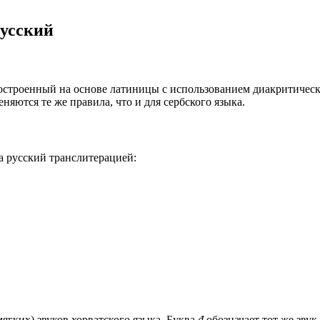
русский
остроенный на основе латиницы с использованием диакритическ
няются те же правила, что и для сербского языка.
а русский транслитерацией:
ягких) звуков хорватского языка. Буква
đ
обозначает тот же звук