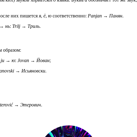
осле них пишется
я
,
ё
,
ю
соответственно:
Panjan
→
Панян
.
→
нь
:
Trilj
→
Триль
.
 образом:
,
ju
→
ю
:
Jovan
→
Йован
;
janovski
→
Исьяновски
.
terović
→
Этерович
.