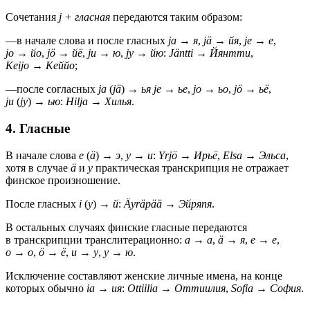
Сочетания
j + гласная
передаются таким образом:
—
в начале слова и после гласных
ja
→
я
,
jä
→
йя
,
je
→
е
,
jo
→
йо
,
jö
→
йё
,
ju
→
ю
,
jy
→
йю
:
Jäntti
→
Йянтти
,
Keijo
→
Кеййо
;
—
после согласных
ja
(
jä
) →
ья
je
→
ье
,
jo
→
ьо
,
jö
→
ьё
,
ju
(
jy
) →
ью
:
Hilja
→
Хилья
.
4. Гласные
В начале слова
e
(
ä
) →
э
,
y
→
и
:
Yrjö
→
Ирьё
,
Elsa
→
Эльса
,
хотя в случае
ä
и
y
практическая транскрипция не отражает
финское произношение.
После гласных
i
(
y
) →
й
:
Äyräpää
→
Эйряпя
.
В остальных случаях финские гласные передаются
в транскрипции транслитерационно:
a
→
а
,
ä
→
я
,
e
→
е
,
o
→
о
,
ö
→
ё
,
u
→
у
,
y
→
ю
.
Исключение составляют женские личные имена, на конце
которых обычно
ia
→
ия
:
Ottiilia
→
Оттиилия
,
Sofia
→
София
.