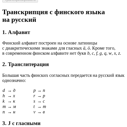
Транскрипция с финского языка
на русский
1. Алфавит
Финский алфавит построен на основе латиницы
с диакритическими знаками для гласных
ä
,
ö
. Кроме того,
в современном финском алфавите нет букв
b
,
c
,
f
,
g
,
q
,
w
,
x
,
z
.
2. Транслитерация
Большая часть финских согласных передается на русский язык
однозначно:
d
→
д
p
→
п
h
→
х
r
→
р
k
→
к
s
→
с
m
→
м
t
→
т
n
→
н
v
→
в
3. J с гласными