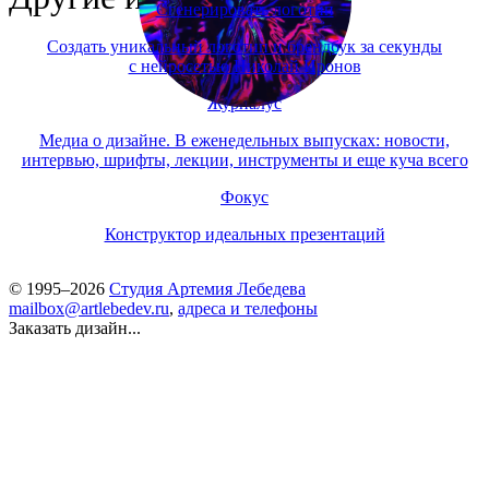
Сгенерировать логотип
Создать уникальный логотип и брендбук за секунды
с нейросетью Николай Иронов
Журналус
Медиа о дизайне. В еженедельных выпусках: новости,
интервью, шрифты, лекции, инструменты и еще куча всего
Фокус
Конструктор идеальных презентаций
© 1995–2026
Студия Артемия Лебедева
mailbox@artlebedev.ru
,
адреса и телефоны
Заказать дизайн...