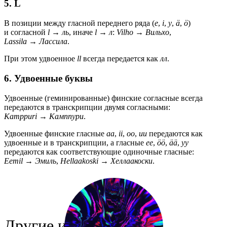
5. L
В позиции между гласной переднего ряда (
e
,
i
,
y
,
ä
,
ö
)
и согласной
l
→
ль
, иначе
l
→
л
:
Vilho
→
Вильхо
,
Lassila
→
Лассила
.
При этом удвоенное
ll
всегда передается как
лл
.
6. Удвоенные буквы
Удвоенные (геминированные) финские согласные всегда
передаются в транскрипции двумя согласными:
Kamppuri
→
Камппури
.
Удвоенные финские гласные
aa
,
ii
,
oo
,
uu
передаются как
удвоенные и в транскрипции, а гласные
ee
,
öö
,
ää
,
yy
передаются как соответствующие одиночные гласные:
Eemil
→
Эмиль
,
Hellaakoski
→
Хеллаакоски
.
Другие инструменты