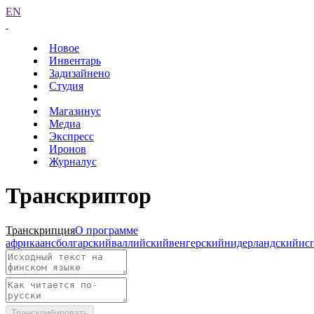
EN
Новое
Инвентарь
Задизайнено
Студия
Магазинус
Медиа
Экспресс
Иронов
Журналус
Транскриптор
Транскрипция
О программе
африкаанс
болгарский
валлийский
венгерский
нидерландский
ис
Транскрибировать