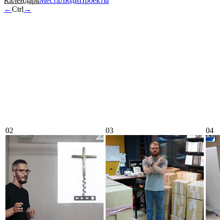
Календарь
Места
Люди
Проекты
←
Ctrl
→
02
03
04