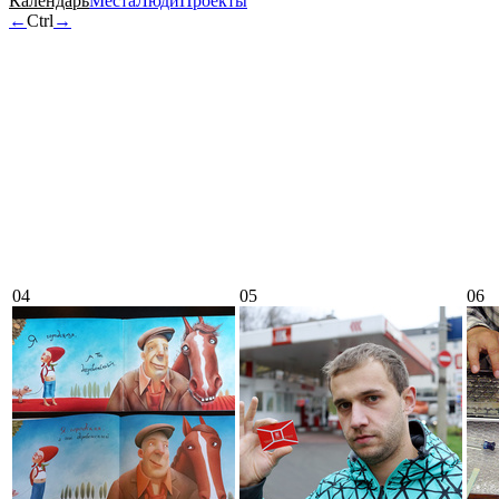
Календарь
Места
Люди
Проекты
←
Ctrl
→
04
05
06