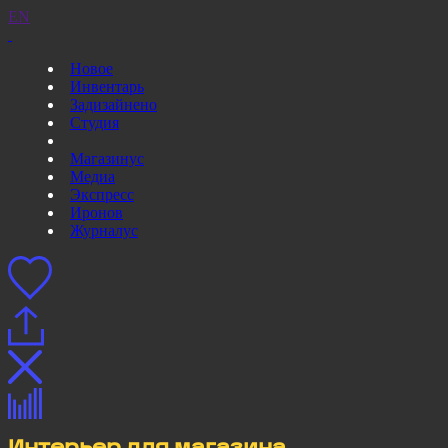
EN
Новое
Инвентарь
Задизайнено
Студия
Магазинус
Медиа
Экспресс
Иронов
Журналус