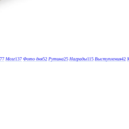
77
Мозг
137
Фото дня
52
Рутина
25
Награды
115
Выступления
42