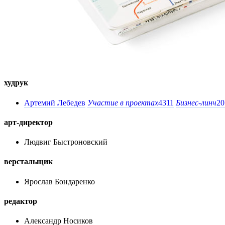
худрук
Артемий Лебедев
Участие в проектах
4311
Бизнес-линч
20
арт-директор
Людвиг Быстроновский
верстальщик
Ярослав Бондаренко
редактор
Александр Носиков