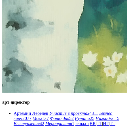
арт-директор
Артемий Лебедев
Участие в проектах
4311
Бизнес-
линч
2077
Мозг
137
Фото дня
52
Рутина
25
Награды
115
Выступления
42
Мероприятия
1
tema.ru
|
ВК
|
ТГ
|
ИГ
|
ТТ