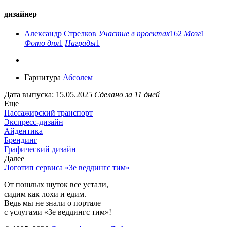
дизайнер
Александр Стрелков
Участие в проектах
162
Мозг
1
Фото дня
1
Награды
1
Гарнитура
Абсолем
Дата выпуска: 15.05.2025
Сделано за 11 дней
Еще
Пассажирский транспорт
Экспресс-дизайн
Айдентика
Брендинг
Графический дизайн
Далее
Логотип сервиса «Зе веддингс тим»
От пошлых шуток все устали,
сидим как лохи и едим.
Ведь мы не знали о портале
с услугами «Зе веддингс тим»!