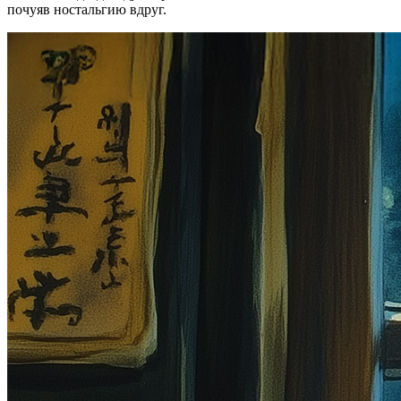
почуяв ностальгию вдруг.