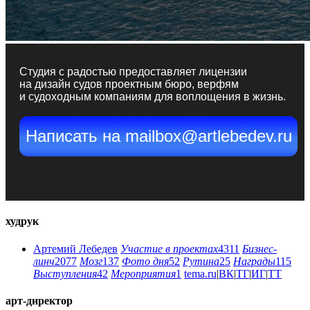
Студия с радостью предоставляет лицензии
на дизайн судов проектным бюро, верфям
и судоходным компаниям для воплощения в жизнь.
Написать на mailbox@artlebedev.ru
худрук
Артемий Лебедев
Участие в проектах
4311
Бизнес-
линч
2077
Мозг
137
Фото дня
52
Рутина
25
Награды
115
Выступления
42
Мероприятия
1
tema.ru
|
ВК
|
ТГ
|
ИГ
|
ТТ
арт-директор