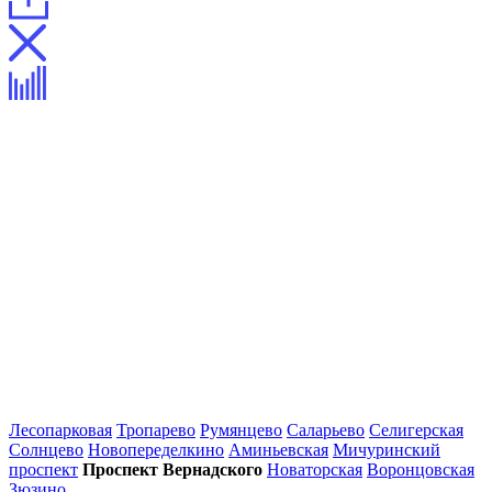
Лесопарковая
Тропарево
Румянцево
Саларьево
Селигерская
Солнцево
Новопеределкино
Аминьевская
Мичуринский
проспект
Проспект Вернадского
Новаторская
Воронцовская
Зюзино