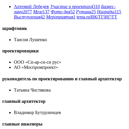
Артемий Лебедев
Участие в проектах
4310
Бизнес-
линч
2077
Мозг
137
Фото дня
52
Рутина
25
Награды
115
Выступления
42
Мероприятия
1
tema.ru
|
ВК
|
ТГ
|
ИГ
|
ТТ
шрифтовик
Таисия Лушенко
проектировщики
ООО «Си-ар-си-си рус»
АО «Моспромпроект»
руководитель по проектированию и главный архитектор
Татьяна Чистякова
главный архитектор
Владимир Бутурлинцев
главные инженеры