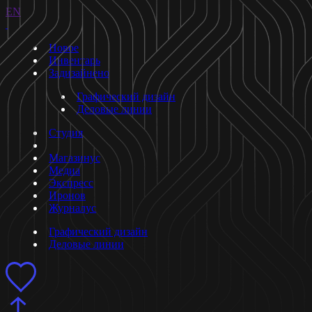
EN
Новое
Инвентарь
Задизайнено
Графический дизайн
Деловые линии
Студия
Магазинус
Медиа
Экспресс
Иронов
Журналус
Графический дизайн
Деловые линии