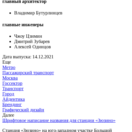
главный архитектор
Владимир Бутурлинцев
главные инженеры
Чжоу Цзимин
Дмитрий Зубарев
Алексей Одинцов
Дата выпуска: 14.12.2021
Еще
Метро
Пассажирский транспорт
Москва
Госсектор
Транспорт
Город
Айдентика
Брендинг
Графический дизайн
Далее
Шрифтовое написание названия для станции «Зюзино»
Станция «Зюзино» на юго-западном участке Большой