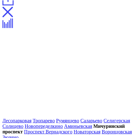
Лесопарковая
Тропарево
Румянцево
Саларьево
Селигерская
Солнцево
Новопеределкино
Аминьевская
Мичуринский
проспект
Проспект Вернадского
Новаторская
Воронцовская
Зюзино