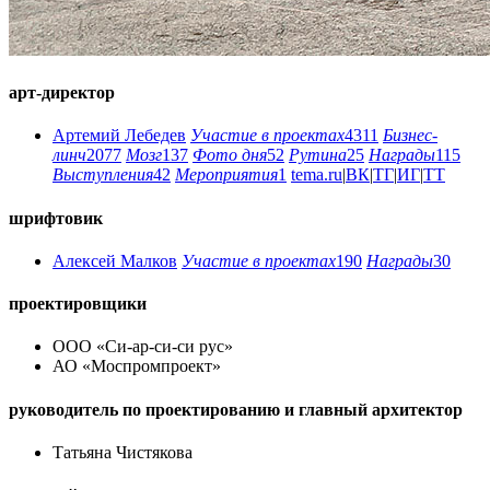
арт-директор
Артемий Лебедев
Участие в проектах
4311
Бизнес-
линч
2077
Мозг
137
Фото дня
52
Рутина
25
Награды
115
Выступления
42
Мероприятия
1
tema.ru
|
ВК
|
ТГ
|
ИГ
|
ТТ
шрифтовик
Алексей Малков
Участие в проектах
190
Награды
30
проектировщики
ООО «Си-ар-си-си рус»
АО «Моспромпроект»
руководитель по проектированию и главный архитектор
Татьяна Чистякова