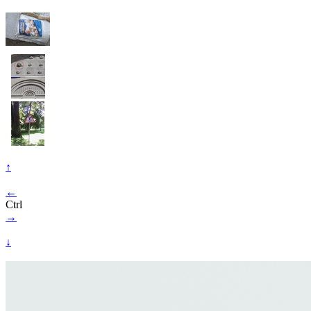
↑
←
Ctrl
→
↓