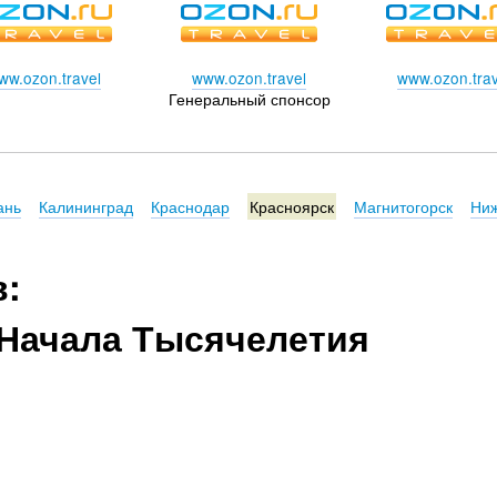
ww.ozon.travel
www.ozon.travel
www.ozon.trav
Генеральный спонсор
ань
Калининград
Краснодар
Красноярск
Магнитогорск
Ниж
в:
Начала Тысячелетия