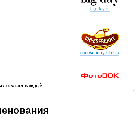
big-day.ru
cheeseberry-sibir.ru
ых мечтает каждый
менования