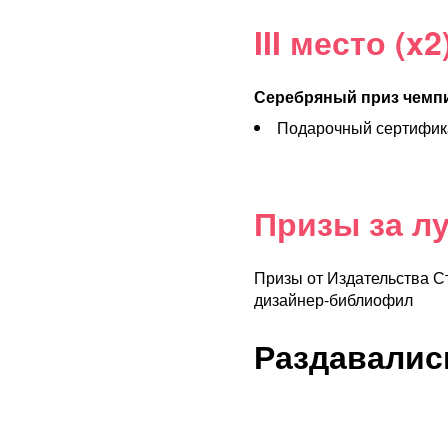
III место (x2
Серебряный приз чемп
Подарочный сертифика
Призы за л
Призы от Издательства С
дизайнер-библиофил
Раздавалис