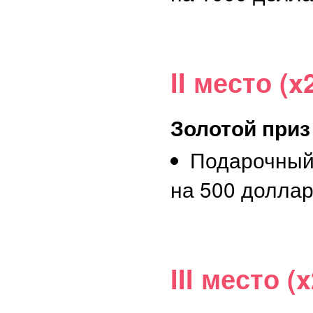
II место (x
Золотой приз
Подарочный
на 500 долла
III место (x