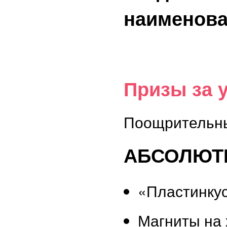
наименов
Призы за 
Поощрительны
АБСОЛЮТН
«Пластинку
Магниты на 