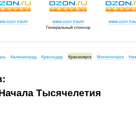
ww.ozon.travel
www.ozon.travel
www.ozon.trav
Генеральный спонсор
ань
Калининград
Краснодар
Красноярск
Магнитогорск
Ниж
в:
Начала Тысячелетия