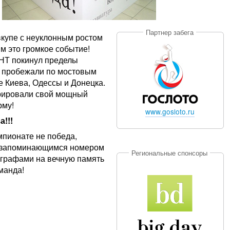
Партнер забега
купе с неуклонным ростом
 это громкое событие!
НТ покинул пределы
ы пробежали по мостовым
 Киева, Одессы и Донецка.
рировали свой мощный
рму!
www.gosloto.ru
!!!
пионате не победа,
 и запоминающимся номером
Региональные спонсоры
тографами на вечную память
манда!