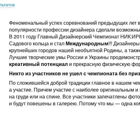
льтатов
Феноменальный успех соревнований предыдущих лет в
популярности профессии дизайнера сделали возможным
В 2011 году Главный Дизайнерский Чемпионат НИК:ИР
Садового кольца и стал
Международным
!!! Дизайнер
крупнейших городов нашей необъятной Родины, а также
Лучшие творческие умы России и Украины продемонст
креативный потенциал
и прекрасную физическую фо
Никто из участников не ушел с чемпионата без приза
По сложившейся доброй традиции главное в нашем чем
а участие. Причем участие с наиболее оригинальным
на груди или на спине. Все участники запечатлены фо
и будут повешены в галерею. Потому что мы — одна ко