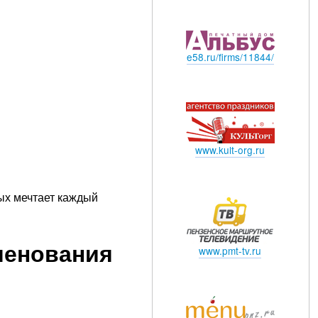
e58.ru/firms/11844/
www.kult-org.ru
ых мечтает каждый
менования
www.pmt-tv.ru