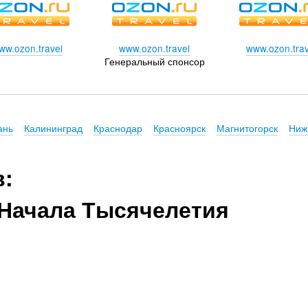
ww.ozon.travel
www.ozon.travel
www.ozon.trav
Генеральный спонсор
ань
Калининград
Краснодар
Красноярск
Магнитогорск
Ниж
в:
Начала Тысячелетия