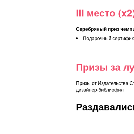
III место (x2
Серебряный приз чемп
Подарочный сертифика
Призы за л
Призы от Издательства С
дизайнер-библиофил
Раздавалис