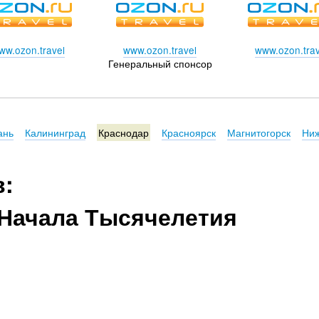
ww.ozon.travel
www.ozon.travel
www.ozon.trav
Генеральный спонсор
ань
Калининград
Краснодар
Красноярск
Магнитогорск
Ниж
в:
Начала Тысячелетия