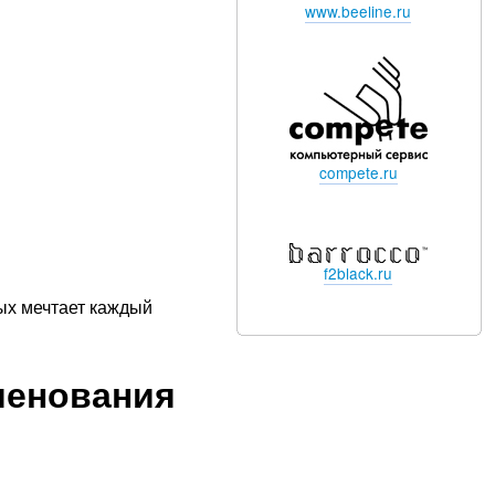
www.beeline.ru
compete.ru
f2black.ru
ых мечтает каждый
менования