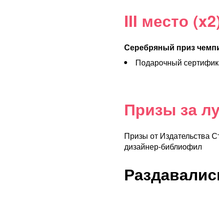
III место (x2
Серебряный приз чемп
Подарочный сертифика
Призы за л
Призы от Издательства С
дизайнер-библиофил
Раздавалис